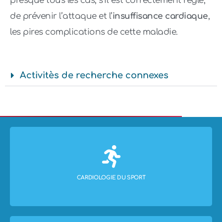
presque tous les cas, s’il est correctement réglé,
de prévenir l’attaque et l’
insuffisance cardiaque
,
les pires complications de cette maladie.
Activitès de recherche connexes
EN SAVOIR PLUS
CARDIOLOGIE DU SPORT